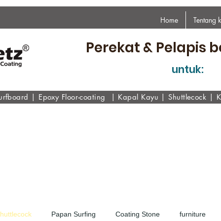
Home
Tentang 
Perekat & Pelapis b
untuk:
urfboard
|
Epoxy
Floor-coating
|
Kapal Kayu
|
Shuttlecock
|
K
Shuttlecock
Papan Surfing
Coating Stone
furniture