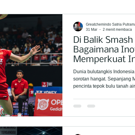
Greatchemindo Satria Putram
31 Mar
2 menit membaca
Di Balik Smas
Bagaimana Inov
Memperkuat In
Shuttlecock Na
Dunia bulutangkis Indonesi
sorotan hangat. Sepanjang 
pencinta tepok bulu tanah a
bergulirnya turnamen bergen
, Swiss Open , hingga yang t
tengah performa para atlet y
ada satu elemen teknis yang
namun menjadi penentu kuali
Bagi seorang atlet, stabilita