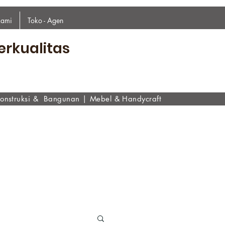
kami
Toko - Agen
erkualitas
onstruksi & Bangunan
|
Mebel & Handycraf
t