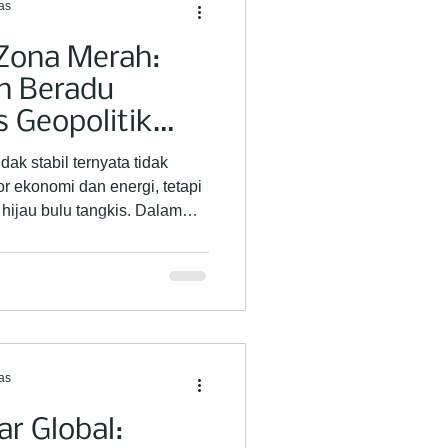
as
 Zona Merah:
n Beradu
s Geopolitik
ak stabil ternyata tidak
 ekonomi dan energi, tetapi
ijau bulu tangkis. Dalam
a geopolitik global telah
gkis Dunia (BWF) dan para
an realitas yang kian
lasan mengenai bagaimana
elindan dengan isu geopolitik
ngah: Ancaman Logistik dan
as
r Global: