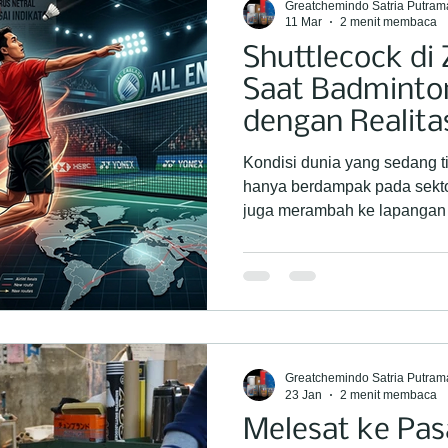
Greatchemindo Satria Putram
11 Mar
2 menit membaca
Shuttlecock di
Saat Badminto
dengan Realita
2026
Kondisi dunia yang sedang tid
hanya berdampak pada sektor
juga merambah ke lapangan h
tiga minggu terakhir, dinamik
memaksa Federasi Bulu Tan
atlet untuk beradaptasi deng
kompleks. Berikut adalah u
olahraga tepok bulu ini berk
terkini. 1. Konflik Timur Te
Greatchemindo Satria Putram
23 Jan
2 menit membaca
Melesat ke Pasa