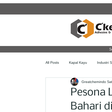
S
All Posts
Kapal Kayu
Industri 
Greatchemindo Sat
Pesona L
Bahari d