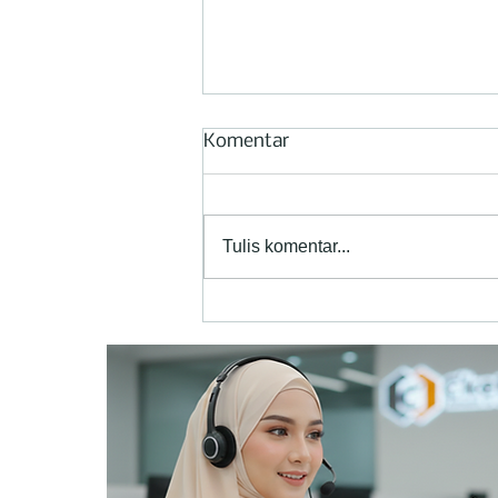
Komentar
Tulis komentar...
Mengapa EPOFILL® Patut
Dicoba untuk Mendukung
Pembuatan Kapal Kayu
Baru