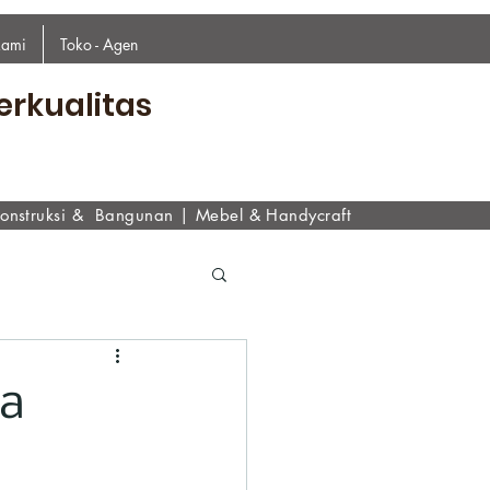
kami
Toko - Agen
erkualitas
onstruksi & Bangunan
|
Mebel & Handycraf
t
ta