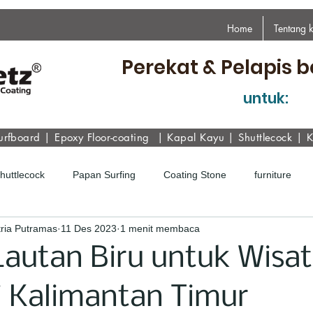
Home
Tentang 
Perekat & Pelapis b
untuk:
urfboard
|
Epoxy
Floor-coating
|
Kapal Kayu
|
Shuttlecock
|
K
Shuttlecock
Papan Surfing
Coating Stone
furniture
ria Putramas
11 Des 2023
1 menit membaca
autan Biru untuk Wisa
i Kalimantan Timur