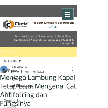
Perekat & Pelapis berkualitas
untuk:
Surfboard
|
Epoxy
Floor-coating
|
Kapal Kayu
|
Shuttlecock
|
Konstruksi & Bangunan
|
Mebel &
Handycraf
t
Postingan
All Posts
Ditta Alfianto
All Posts
19 Mei
3 menit membaca
Menjaga Lambung Kapal
Kapal Kayu
Tetap Laju: Mengenal Cat
Industri Shuttlecock
Papan Surfing
Antifouling dan
Coating Stone
Fungsinya