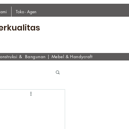
kami
Toko - Agen
erkualitas
onstruksi & Bangunan
|
Mebel & Handycraf
t