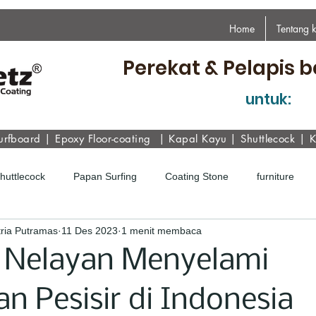
Home
Tentang 
Perekat & Pelapis b
untuk:
urfboard
|
Epoxy
Floor-coating
|
Kapal Kayu
|
Shuttlecock
|
K
Shuttlecock
Papan Surfing
Coating Stone
furniture
ria Putramas
11 Des 2023
1 menit membaca
n Nelayan Menyelami
n Pesisir di Indonesia