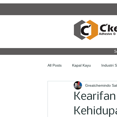
S
All Posts
Kapal Kayu
Industri 
Greatchemindo Sat
Kearifa
Kehidupa