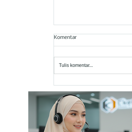
Komentar
Tulis komentar...
Mengapa EPOFILL® Patut
Dicoba untuk Mendukung
Pembuatan Kapal Kayu
Baru