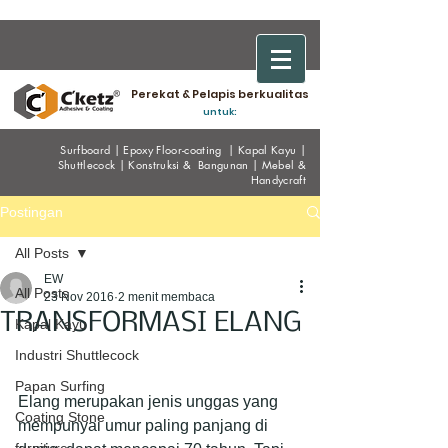
Perekat & Pelapis berkualitas
untuk:
Surfboard
|
Epoxy
Floor-coating
|
Kapal Kayu
|
Shuttlecock
|
Konstruksi & Bangunan
|
Mebel &
Handycraf
t
Postingan
All Posts
EW
All Posts
23 Nov 2016
2 menit membaca
TRANSFORMASI ELANG
Kapal Kayu
Industri Shuttlecock
Papan Surfing
Elang merupakan jenis unggas yang 
Coating Stone
mempunyai umur paling panjang di 