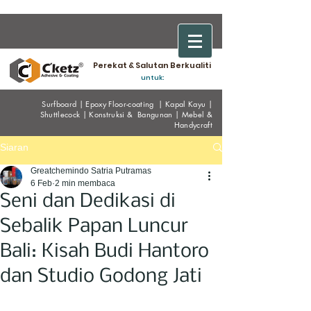
Perekat & Salutan Berkualiti
untuk:
Surfboard
|
Epoxy
Floor-coating
|
Kapal Kayu
|
Shuttlecock
|
Konstruksi & Bangunan
|
Mebel &
Handycraf
t
Siaran
Greatchemindo Satria Putramas
6 Feb
2 min membaca
Seni dan Dedikasi di
Sebalik Papan Luncur
Bali: Kisah Budi Hantoro
dan Studio Godong Jati