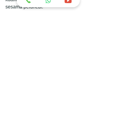
sesama peluncur.
Harapan untuk Pelancongan 
Bali
Sebagai pengusaha yang sangat 
bergantung pada sektor pelancongan, 
Budi berharap industri luncur air di Bali 
kekal stabil dan jauh daripada isu-isu 
negatif. Baginya, menjaga imej baik 
pelancongan Bali adalah kunci agar 
pembuat tempatan boleh terus 
berkarya dan bersaing di peringkat 
global.