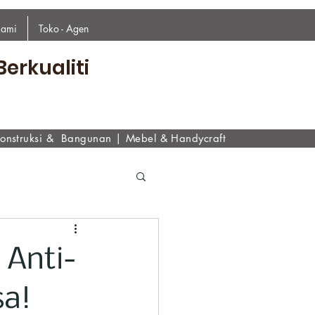
kami
Toko - Agen
Berkualiti
onstruksi & Bangunan
|
Mebel & Handycraf
t
 Anti-
sa!