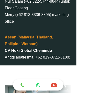
Nur Salam (+62 822-5744-8844) untuk
Floor Coating
Merry (+62 813-3336-8895) marketing
office
Asean (Malaysia, Thailand,
Philipine,Vietnam)
CV Hoki Global Chemindo
Anggi anafiesma (+62 819-0722-3188)
Hubungi Kami