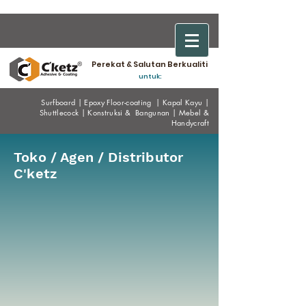
Perekat & Salutan Berkualiti
untuk:
Surfboard
|
Epoxy
Floor-coating
|
Kapal Kayu
|
Shuttlecock
|
Konstruksi & Bangunan
|
Mebel &
Handycraf
t
Toko / Agen / Distributor
C'ketz