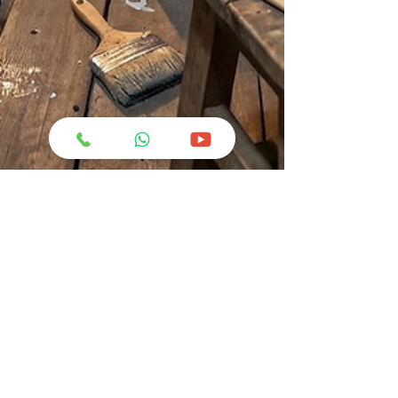
Greatchemindo Satria Putramas
9 Apr
2 menit membaca
Jangan Tunggu Kayu