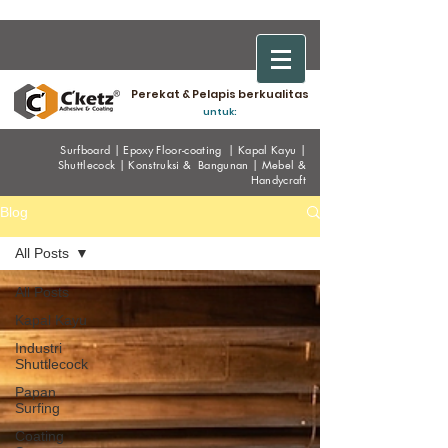
Perekat & Pelapis berkualitas
untuk:
Surfboard
|
Epoxy
Floor-coating
|
Kapal Kayu
|
Shuttlecock
|
Konstruksi & Bangunan
|
Mebel &
Handycraf
t
Blog
All Posts
All Posts
Kapal Kayu
Industri
Shuttlecock
Papan
Surfing
Coating