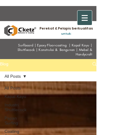
Perekat & Pelapis berkualitas
untuk:
Surfboard
|
Epoxy
Floor-coating
|
Kapal Kayu
|
Shuttlecock
|
Konstruksi & Bangunan
|
Mebel &
Handycraf
t
Blog
All Posts
All Posts
Kapal Kayu
Industri
Shuttlecock
Papan
Surfing
Coating