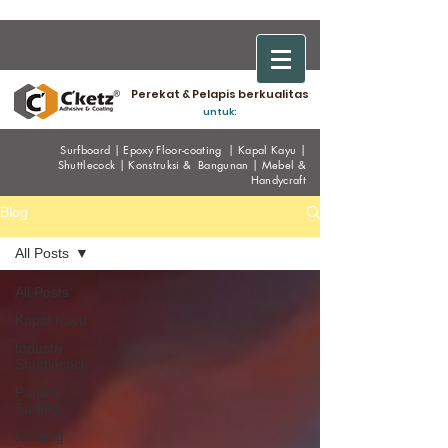
Perekat & Pelapis berkualitas
untuk:
Surfboard
|
Epoxy
Floor-coating
|
Kapal Kayu
|
Shuttlecock
|
Konstruksi & Bangunan
|
Mebel &
Handycraf
t
Blog
All Posts
All Posts
Kapal Kayu
Industri
Shuttlecock
Papan
Surfing
Coating