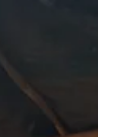
efisiensi bukan lagi sekadar pilihan, melainkan
keharusan untuk bertahan hidup. Salah satu
inovasi teknis yang muncul sebagai pahlawan
efisiensi adalah penggunaan EPOFILL , material
dempul / plamir khusus