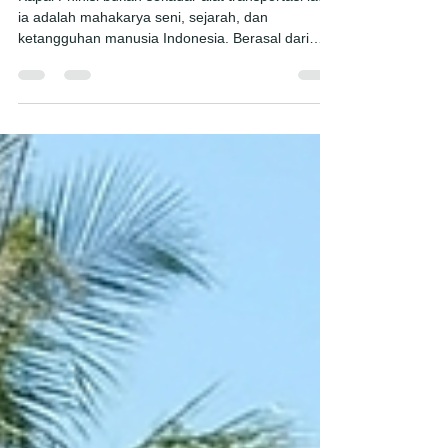
Bahari Nusantara yang
Mendunia
Kapal Phinisi bukan sekadar alat transportasi laut;
ia adalah mahakarya seni, sejarah, dan
ketangguhan manusia Indonesia. Berasal dari
tangan terampil suku Bugis dan Makassar di
Sulawesi Selatan, kapal kayu ini telah membelah
samudra selama berabad-abad dan kini diakui
sebagai Warisan Budaya Takbenda oleh UNESCO
. Akar Sejarah dan Filosofi Konon, desain Phinisi
terinspirasi dari gabungan teknik lokal dengan
pengaruh kapal layar Barat (seperti jenis schooner
atau pinnace ). N