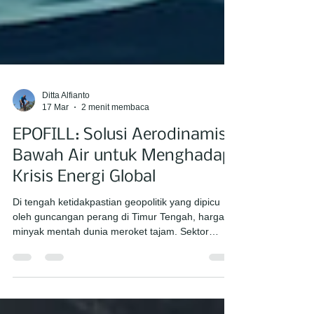
Ditta Alfianto
17 Mar
2 menit membaca
EPOFILL: Solusi Aerodinamis
Bawah Air untuk Menghadapi
Krisis Energi Global
Di tengah ketidakpastian geopolitik yang dipicu
oleh guncangan perang di Timur Tengah, harga
minyak mentah dunia meroket tajam. Sektor
maritim, yang sangat bergantung pada bahan
bakar fosil, menjadi salah satu industri yang paling
terdampak. Dalam kondisi krisis energi ini,