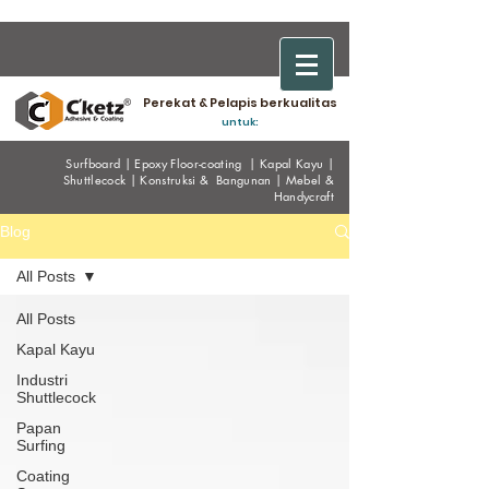
Perekat & Pelapis berkualitas
untuk:
Surfboard
|
Epoxy
Floor-coating
|
Kapal Kayu
|
Shuttlecock
|
Konstruksi & Bangunan
|
Mebel &
Handycraf
t
Blog
All Posts
All Posts
Kapal Kayu
Industri
Shuttlecock
Papan
Surfing
Coating