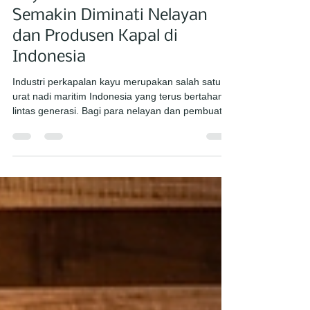
Kayu: C'ketz EPOFILL
Semakin Diminati Nelayan
dan Produsen Kapal di
Indonesia
Industri perkapalan kayu merupakan salah satu
urat nadi maritim Indonesia yang terus bertahan
lintas generasi. Bagi para nelayan dan pembuat
kapal, tantangan terbesar dari kapal berbahan
dasar kayu adalah rentannya material terhadap
rembesan air laut, pelapukan akibat jamur,
serangan rayap, serta lumut. Di tengah tingginya
biaya perawatan dan perbaikan kapal, belakangan
ini para pelaku industri kapal kayu dan nelayan
mulai beralih pada inovasi pelapis pelindung yang
lebih mod