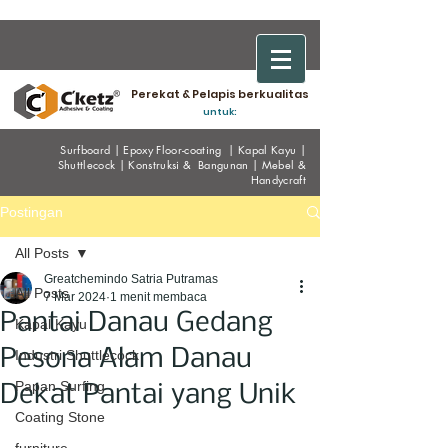
Perekat & Pelapis berkualitas
untuk:
Surfboard
|
Epoxy
Floor-coating
|
Kapal Kayu
|
Shuttlecock
|
Konstruksi & Bangunan
|
Mebel &
Handycraf
t
Postingan
All Posts
Greatchemindo Satria Putramas
All Posts
7 Mar 2024
1 menit membaca
Pantai Danau Gedang
Kapal Kayu
Pesona Alam Danau
Industri Shuttlecock
Papan Surfing
Dekat Pantai yang Unik
Coating Stone