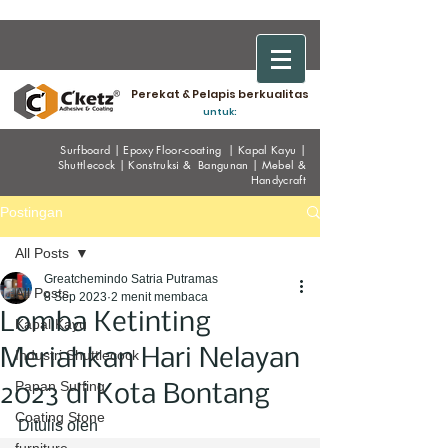
Perekat & Pelapis berkualitas
untuk:
Surfboard
|
Epoxy
Floor-coating
|
Kapal Kayu
|
Shuttlecock
|
Konstruksi & Bangunan
|
Mebel &
Handycraf
t
Postingan
All Posts
Greatchemindo Satria Putramas
All Posts
8 Sep 2023
2 menit membaca
Lomba Ketinting
Kapal Kayu
Meriahkan Hari Nelayan
Industri Shuttlecock
Papan Surfing
2023 di Kota Bontang
Coating Stone
Ditulis oleh 