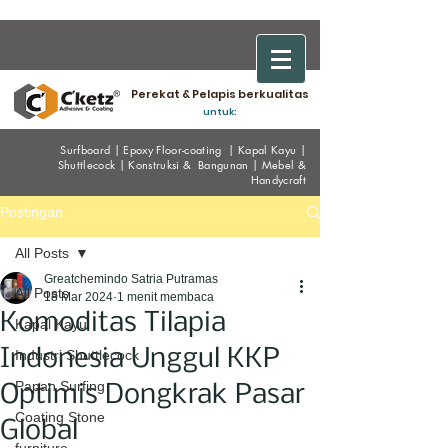
Perekat & Pelapis berkualitas
untuk:
Surfboard
|
Epoxy
Floor-coating
|
Kapal Kayu
|
Shuttlecock
|
Konstruksi & Bangunan
|
Mebel &
Handycraf
t
Postingan
All Posts
Greatchemindo Satria Putramas
All Posts
18 Mar 2024
1 menit membaca
Komoditas Tilapia
Kapal Kayu
Indonesia Unggul KKP
Industri Shuttlecock
Papan Surfing
Optimis Dongkrak Pasar
Coating Stone
Global