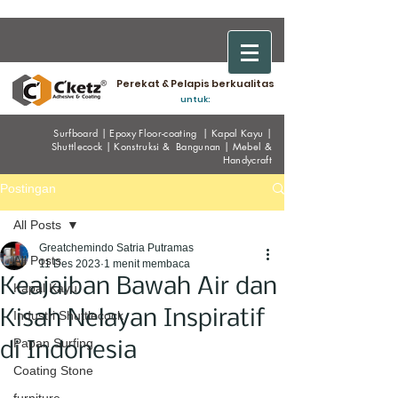
Perekat & Pelapis berkualitas
untuk:
Surfboard
|
Epoxy
Floor-coating
|
Kapal Kayu
|
Shuttlecock
|
Konstruksi & Bangunan
|
Mebel &
Handycraf
t
Postingan
All Posts
Greatchemindo Satria Putramas
All Posts
11 Des 2023
1 menit membaca
Keajaiban Bawah Air dan
Kapal Kayu
Kisah Nelayan Inspiratif
Industri Shuttlecock
Papan Surfing
di Indonesia
Coating Stone