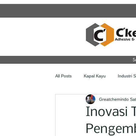
S
All Posts
Kapal Kayu
Industri 
Greatchemindo Sat
Inovasi 
Pengemb