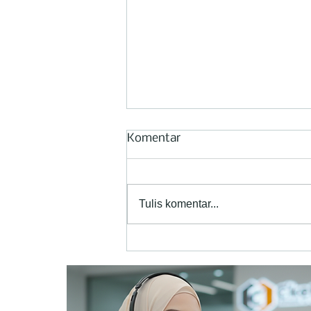
Komentar
Tulis komentar...
Mengapa EPOFILL® Patut
Dicoba untuk Mendukung
Pembuatan Kapal Kayu
Baru