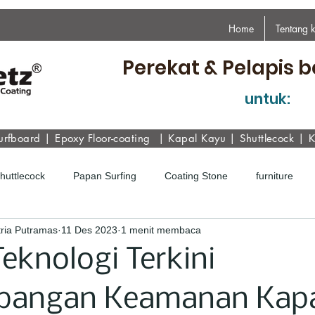
Home
Tentang 
Perekat & Pelapis b
untuk:
urfboard
|
Epoxy
Floor-coating
|
Kapal Kayu
|
Shuttlecock
|
K
Shuttlecock
Papan Surfing
Coating Stone
furniture
ria Putramas
11 Des 2023
1 menit membaca
Teknologi Terkini
angan Keamanan Kap