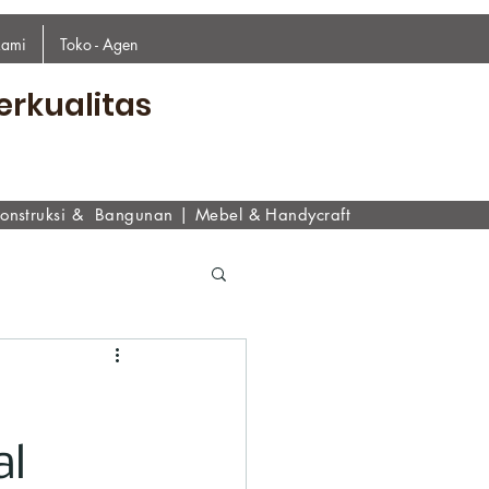
kami
Toko - Agen
erkualitas
onstruksi & Bangunan
|
Mebel & Handycraf
t
al