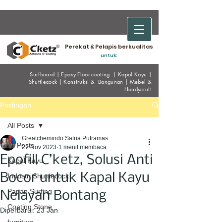
Perekat & Pelapis berkualitas
untuk:
Surfboard
|
Epoxy
Floor-coating
|
Kapal Kayu
|
Shuttlecock
|
Konstruksi & Bangunan
|
Mebel &
Handycraf
t
Postingan
All Posts
Greatchemindo Satria Putramas
All Posts
27 Nov 2023
1 menit membaca
Epofill C’ketz, Solusi Anti
Kapal Kayu
Bocor untuk Kapal Kayu
Industri Shuttlecock
Papan Surfing
Nelayan Bontang
Coating Stone
Diperbarui:
23 Jan