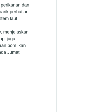
 perikanan dan 
arik perhatian 
tem laut 
y, menjelaskan 
pi juga 
naan bom ikan 
pada Jumat 