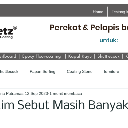
Home
Tentang 
Perekat & Pelapis b
untuk:
urfboard
|
Epoxy
Floor-coating
|
Kapal Kayu
|
Shuttlecock
|
K
Shuttlecock
Papan Surfing
Coating Stone
furniture
ria Putramas
12 Sep 2023
1 menit membaca
im Sebut Masih Banyak 