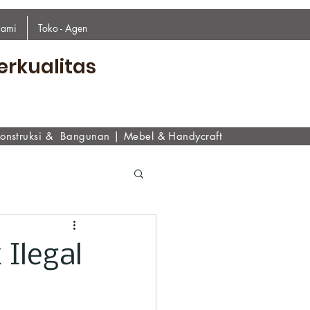
kami
Toko - Agen
erkualitas
onstruksi & Bangunan
|
Mebel & Handycraf
t
Ilegal