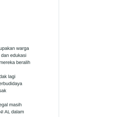
rupakan warga 
 dan edukasi 
mereka beralih 
ak lagi 
rbudidaya 
sak 
egal masih 
NI AL dalam 