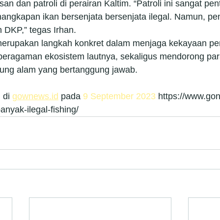
 dan patroli di perairan Kaltim. “Patroli ini sangat pen
angkapan ikan bersenjata bersenjata ilegal. Namun, pe
DKP,” tegas Irhan.
erupakan langkah konkret dalam menjaga kekayaan per
beragaman ekosistem lautnya, sekaligus mendorong par
dung alam yang bertanggung jawab.
 di 
gownews.id
 pada 
9 September 2023
 https://www.go
anyak-ilegal-fishing/