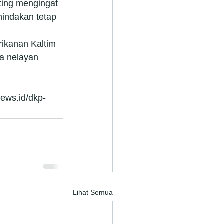
ting mengingat 
nindakan tetap 
ikanan Kaltim 
a nelayan 
news.id/dkp-
Lihat Semua