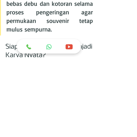
bebas debu dan kotoran selama 
proses pengeringan agar 
permukaan souvenir tetap 
mulus sempurna.
Siap Mengubah Ide Menjadi 
Karya Nyata?
Jangan biarkan kreativitas Anda 
terhalang oleh material yang cepat 
kusam atau mudah pecah. Gunakan 
C’ketz Liquid Marble 27
 dan lihat 
bagaimana produk souvenir Anda naik 
kelas menjadi barang koleksi yang 
bernilai tinggi.