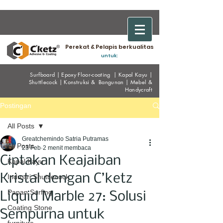
Perekat & Pelapis berkualitas
untuk:
Surfboard
|
Epoxy
Floor-coating
|
Kapal Kayu
|
Shuttlecock
|
Konstruksi & Bangunan
|
Mebel &
Handycraf
t
Postingan
All Posts
Greatchemindo Satria Putramas
All Posts
23 Feb
2 menit membaca
Ciptakan Keajaiban
Kapal Kayu
Kristal dengan C’ketz
Industri Shuttlecock
Papan Surfing
Liquid Marble 27: Solusi
Coating Stone
Sempurna untuk