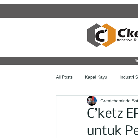
S
All Posts
Kapal Kayu
Industri 
Greatchemindo Sat
C’ketz E
untuk Pe