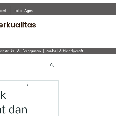
kami
Toko - Agen
erkualitas
onstruksi & Bangunan
|
Mebel & Handycraf
t
ik
at dan