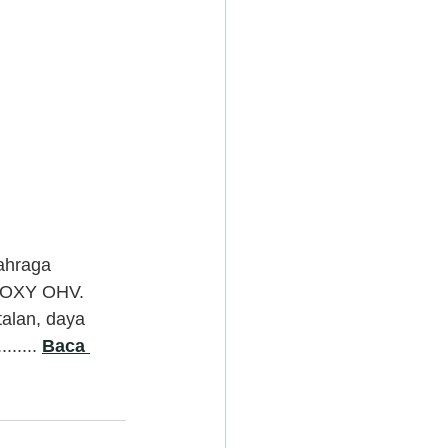
lahraga 
EPOXY OHV. 
alan, daya 
..... 
Baca 