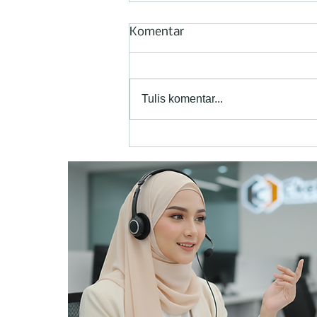
Komentar
Tulis komentar...
Revolusi Perawatan Kapal
Kayu: C'ketz EPOFILL
Semakin Diminati Nelayan
dan Produsen Kapal di
Indonesia