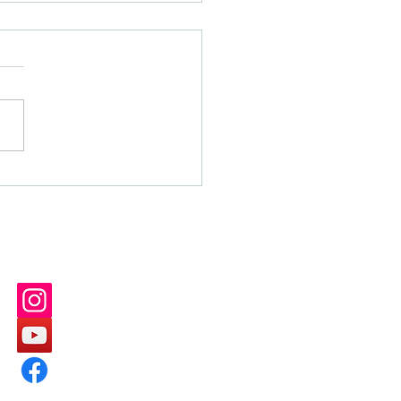
kan Wallpaper! Kayu
mi dengan Sentuhan
id Glass Adalah
dar Baru Keindahan
ng
C'ketz Manufacture
C'ketz Manufacture
C'ketz Manufacture