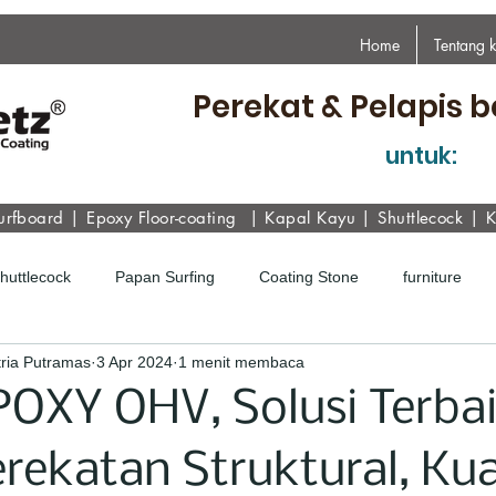
Home
Tentang 
Perekat & Pelapis b
untuk:
urfboard
|
Epoxy
Floor-coating
|
Kapal Kayu
|
Shuttlecock
|
K
Shuttlecock
Papan Surfing
Coating Stone
furniture
ria Putramas
3 Apr 2024
1 menit membaca
POXY OHV, Solusi Terba
rekatan Struktural, Ku