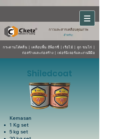
กาวและสารเคลือบคุณภาพ
สำหรับ:
กระดานโต้คลื่น
|
เคลือบพื้น
อีพ็อกซี่
|
เรือไม้
| ลูก
ขนไก่
|
ก่อสร้างและก่อสร้าง
|
เฟอร์นิเจอร์และงานฝีมือ
Shiledcoat
Kemasan
1 Kg set
5 kg set
20 kg set