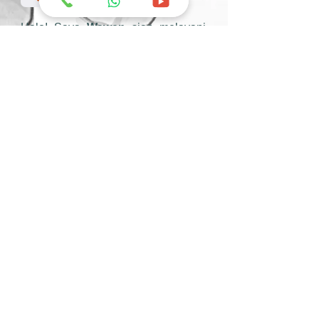
Halo! Saya
Wawan
siap melayani
kebutuhan produk-produk C'ketz
Anda yang berada di wilayah Bali
+62 822-5784-5813
Kami siap melayani Anda
dimana pun berada,
silahkan tap marketing
area dibawah ini :
Area Bali & Lombok
Area Sumatera, Jawa,
Sulawesi, Papua,
NTT, NTB