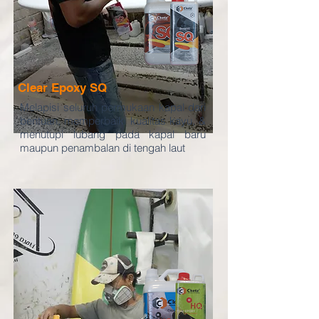
Clear Epoxy SQ
Melapisi seluruh permukaan kapal dari
bentuan, memperbaiki kualitas kayu, &
menutupi lubang pada kapal baru
maupun penambala
n di tengah laut