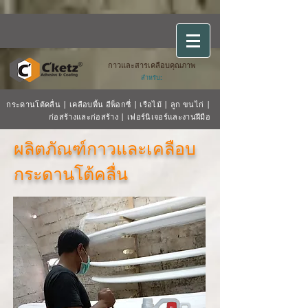
กาวและสารเคลือบคุณภาพ
สำหรับ:
กระดานโต้คลื่น
|
เคลือบพื้น
อีพ็อกซี่
|
เรือไม้
| ลูก
ขนไก่
|
ก่อสร้างและก่อสร้าง
|
เฟอร์นิเจอร์และงานฝีมือ
ผลิตภัณฑ์กาวและเคลือบ
กระดานโต้คลื่น