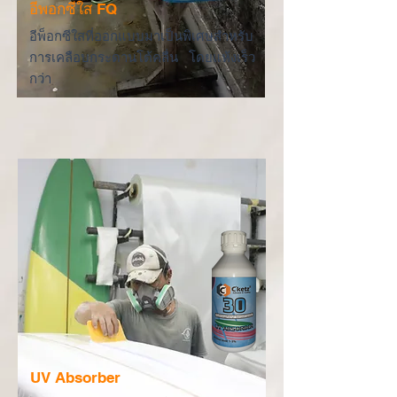
อีพอกซีใส FQ
อีพ็อกซีใสที่ออกแบบมาเป็นพิเศษสำหรับ
การเคลือบกระดานโต้คลื่น โดยแห้งเร็ว
กว่า
UV Absorber