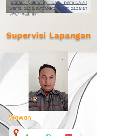
proses yellowing dan pemudaran
warna pada
surfboard
akibat paparan
sinar matahari
Supervisi Lapangan
Wawan
Bali