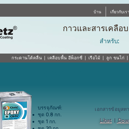
บ้าน
เกี่ยวกับเร
กาวและสารเคลือ
สำหรับ:
กระดานโต้คลื่น
|
เคลือบพื้น
อีพ็อกซี่
|
เรือไม้
| ลูก
ขนไก่
EPOXY OHV
บรรจุภัณฑ์:
เอกสารข้อมูลท
ชุด 0.8 กก.
Lihat
|
Dow
ชุด 1 กก.
ชุด 20 กก.