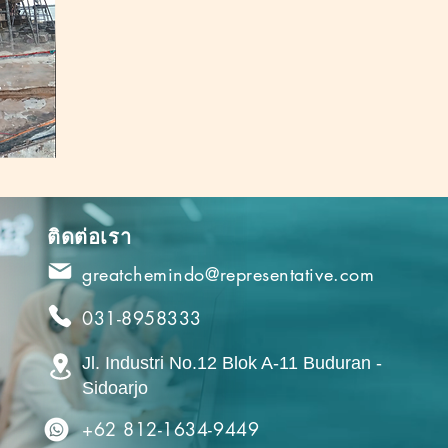
ติดต่อเรา
greatchemindo@representative.com
031-8958333
Jl. Industri No.12 Blok A-11 Buduran -
Sidoarjo
+62 812-1634-9449