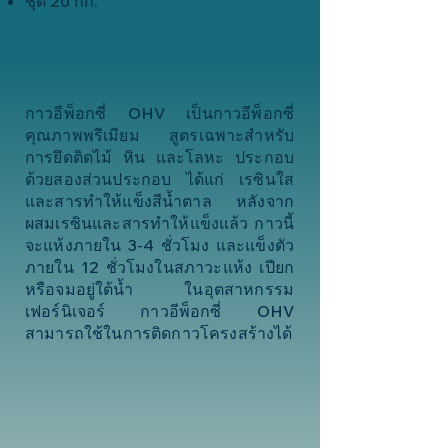
ชุด 20 กก.
กาวอีพ็อกซี่ OHV เป็นกาวอีพ็อกซี่
คุณภาพพรีเมียม สูตรเฉพาะสำหรับ
การยึดติดไม้ หิน และโลหะ ประกอบ
ด้วยสองส่วนประกอบ ได้แก่ เรซินใส
และสารทำให้แข็งสีน้ำตาล หลังจาก
ผสมเรซินและสารทำให้แข็งแล้ว กาวนี้
จะแห้งภายใน 3-4 ชั่วโมง และแข็งตัว
ภายใน 12 ชั่วโมงในสภาวะแห้ง เปียก
หรือจมอยู่ใต้น้ำ ในอุตสาหกรรม
เฟอร์นิเจอร์ กาวอีพ็อกซี่ OHV
สามารถใช้ในการติดกาวโครงสร้างได้