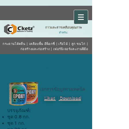
กาวและสารเคลือบคุณภาพ
สำหรับ:
กระดานโต้คลื่น
|
เคลือบพื้น
อีพ็อกซี่
|
เรือไม้
| ลูก
ขนไก่
|
ก่อสร้างและก่อสร้าง
|
เฟอร์นิเจอร์และงานฝีมือ
EPOXY OHV
เอกสารข้อมูลทางเทคนิค
Lihat
|
Download
บรรจุภัณฑ์:
ชุด 0.8 กก.
ชุด 1 กก.