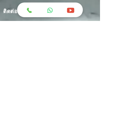
ติดต่อเรา
greatchemindo@representative.com
031-8958333
Jl. Industri No.12 Blok A-11 Buduran -
Sidoarjo
+62 812-1634-9449
C'ketz Manufacture