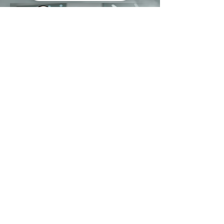
greatchemindo@representative.com
031-8958333
Jl. Industri No.12 Blok A-11 Buduran -
Sidoarjo
+62 812-1634-9449
C'ketz Manufacture
C'ketz Manufacture