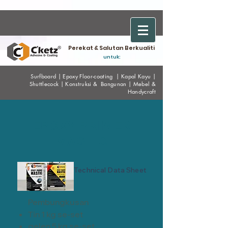
Perekat & Salutan Berkualiti
untuk:
Surfboard
|
Epoxy
Floor-coating
|
Kapal Kayu
|
Shuttlecock
|
Konstruksi & Bangunan
|
Mebel &
Handycraf
t
EPOXY PRIMER
MASTIC
Technical Data Sheet
Pembungkusan
Tin 1 kg se-set
gelen 5 kg se-set