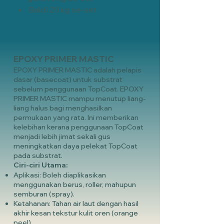
Baldi 25 kg se-set
EPOXY PRIMER MASTIC
EPOXY PRIMER MASTIC adalah pelapis
dasar (basecoat) untuk substrat
sebelum penggunaan TopCoat. EPOXY
PRIMER MASTIC mampu menutup liang-
liang halus bagi menghasilkan
permukaan yang rata. Ini memberikan
kelebihan kerana penggunaan TopCoat
menjadi lebih jimat sekali gus
meningkatkan daya pelekat TopCoat
pada substrat.
Ciri-ciri Utama:
Aplikasi: Boleh diaplikasikan
menggunakan berus, roller, mahupun
semburan (spray).
Ketahanan: Tahan air laut dengan hasil
akhir kesan tekstur kulit oren (orange
peel).