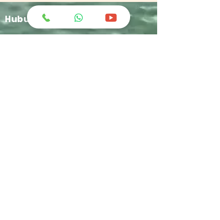
Hubungi Kami
greatchemindo@representative.com
031-8958333
Jl. Industri No.12 Blok A-11 Buduran -
Sidoarjo
+62 812-1634-9449
C'ketz Manufacture