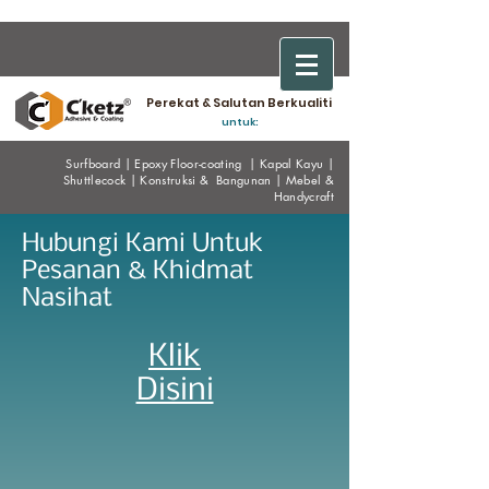
Perekat & Salutan Berkualiti
untuk:
Surfboard
|
Epoxy
Floor-coating
|
Kapal Kayu
|
Shuttlecock
|
Konstruksi & Bangunan
|
Mebel &
Handycraf
t
Hubungi Kami Untuk
Pesanan & Khidmat
Nasihat
Klik
Disini