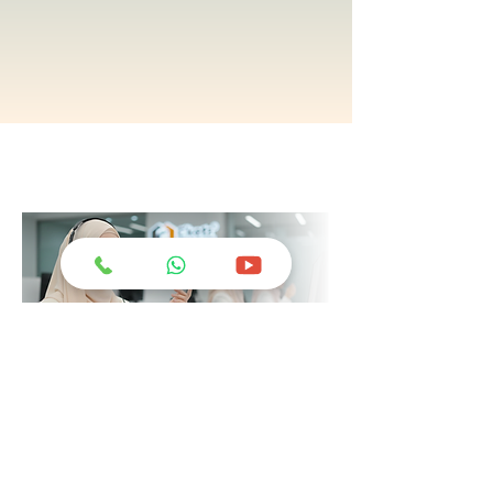
Hubungi Kami
greatchemindo@representative.com
031-8958333
Jl. Industri No.12 Blok A-11 Buduran -
Sidoarjo