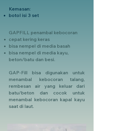
Kemasan:
botol isi 3 set
GAPFILL penambal kebocoran
cepat kering keras
bisa nempel di media basah
bisa nempel di media kayu,
beton/batu dan besi.
GAP-Fill bisa digunakan untuk
menambal kebocoran talang,
rembesan air yang keluar dari
batu/beton dan cocok untuk
menambal kebocoran kapal kayu
saat di laut.