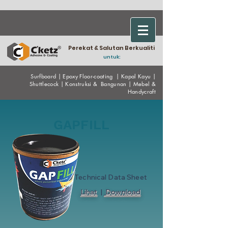
Perekat & Salutan Berkualiti
untuk:
Surfboard
|
Epoxy
Floor-coating
|
Kapal Kayu
|
Shuttlecock
|
Konstruksi & Bangunan
|
Mebel &
Handycraf
t
GAPFILL
Technical Data Sheet
Lihat
|
Download