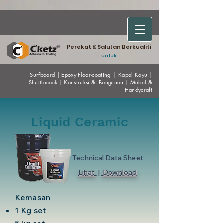
Perekat & Salutan Berkualiti
untuk:
Surfboard
|
Epoxy
Floor-coating
|
Kapal Kayu
|
Shuttlecock
|
Konstruksi & Bangunan
|
Mebel &
Handycraf
t
Liquid Ceramic
Technical Data Sheet
Lihat
|
Download
Kemasan
1 Kg set