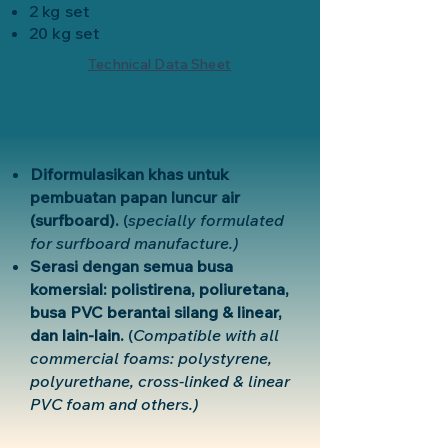
2 kg set
20 kg set
Technical Data Sheet
Diformulasikan khas untuk
pembuatan papan luncur air
(surfboard).
(
specially formulated
for surfboard manufacture.)
Serasi dengan semua busa
komersial: polistirena, poliuretana,
busa PVC berantai silang & linear,
dan lain-lain.
(
Compatible with all
commercial foams: polystyrene,
polyurethane, cross-linked & linear
PVC foam and others.)