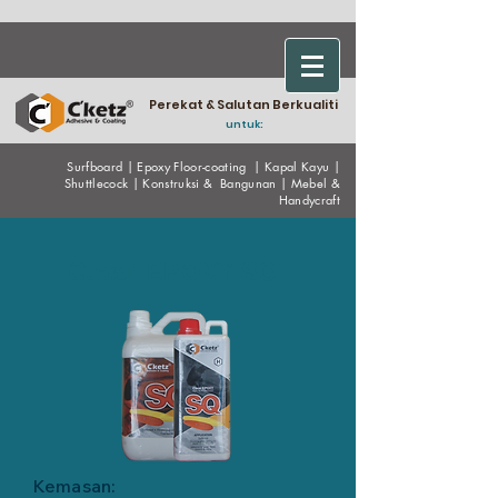
Perekat & Salutan Berkualiti
untuk:
Surfboard
|
Epoxy
Floor-coating
|
Kapal Kayu
|
Shuttlecock
|
Konstruksi & Bangunan
|
Mebel &
Handycraf
t
Clear EPOXY SQ
Kemasan: