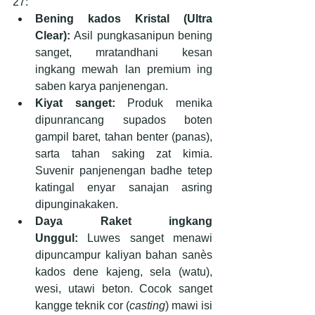
27:
Bening kados Kristal (Ultra 
Clear):
 Asil pungkasanipun bening 
sanget, mratandhani kesan 
ingkang mewah lan premium ing 
saben karya panjenengan.
Kiyat sanget:
 Produk menika 
dipunrancang supados boten 
gampil baret, tahan benter (panas), 
sarta tahan saking zat kimia. 
Suvenir panjenengan badhe tetep 
katingal enyar sanajan asring 
dipunginakaken.
Daya Raket ingkang 
Unggul:
 Luwes sanget menawi 
dipuncampur kaliyan bahan sanès 
kados dene kajeng, sela (watu), 
wesi, utawi beton. Cocok sanget 
kangge teknik cor (
casting
) mawi isi 