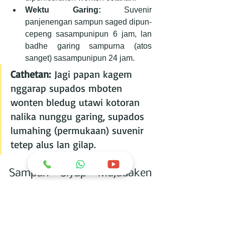
Wektu Garing:
 Suvenir 
panjenengan sampun saged dipun-
cepeng sasampunipun 6 jam, lan 
badhe garing sampurna (atos 
sanget) sasampunipun 24 jam.
Cathetan:
 Jagi papan kagem 
nggarap supados mboten 
wonten bledug utawi kotoran 
nalika nunggu garing, supados 
lumahing (permukaan) suvenir 
tetep alus lan gilap.
Sampun Siyap Mujudaken 
Gagasan Dados Karya 
Nyata?
Sampun ngantos kreativitas 