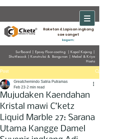
Raketan & Lapisan ingkang
sae sanget
kagem:
Surfboard
|
Epoxy
Floor-coating
|
Kapal Kajeng
|
Shuttlecock
|
Konstruksi & Bangunan
|
Mebel & Kriya
Hasta
Post
Greatchemindo Satria Putramas
Feb 23
2 min read
Mujudaken Kaendahan
Kristal mawi C’ketz
Liquid Marble 27: Sarana
Utama Kangge Damel