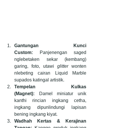
Gantungan Kunci 
Custom:
 Panjenengan saged 
nglebetaken sekar (kembang) 
garing, foto, utawi 
glitter
 wonten 
nlebeting cairan Liquid Marble 
supados katingal artistik.
Tempelan Kulkas 
(Magnet):
 Damel miniatur unik 
kanthi rincian ingkang cetha, 
ingkang dipunlindungi lapisan 
bening ingkang kiyat.
Wadhah Kertas & Kerajinan 
Tangan:
 Kangge produk ingkang 