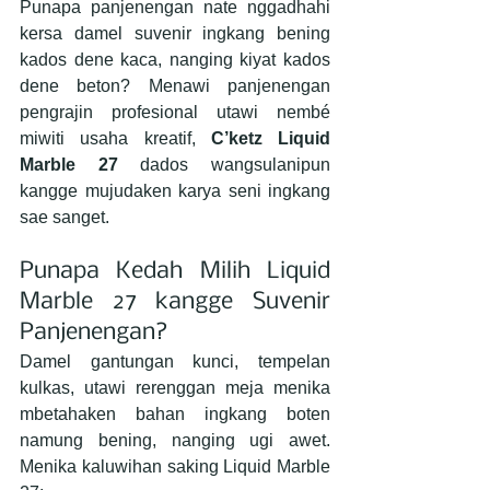
Punapa panjenengan nate nggadhahi 
kersa damel suvenir ingkang bening 
kados dene kaca, nanging kiyat kados 
dene beton? Menawi panjenengan 
pengrajin profesional utawi nembé 
miwiti usaha kreatif, 
C’ketz Liquid 
Marble 27
 dados wangsulanipun 
kangge mujudaken karya seni ingkang 
sae sanget.
Punapa Kedah Milih Liquid 
Marble 27 kangge Suvenir 
Panjenengan?
Damel gantungan kunci, tempelan 
kulkas, utawi rerenggan meja menika 
mbetahaken bahan ingkang boten 
namung bening, nanging ugi awet. 
Menika kaluwihan saking Liquid Marble 