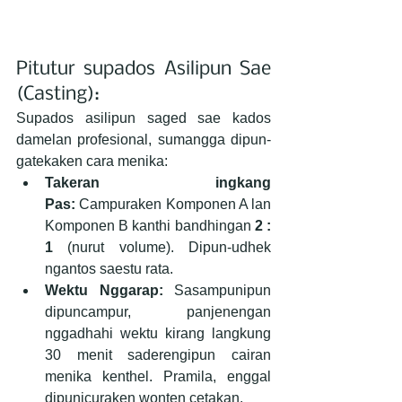
Pitutur supados Asilipun Sae 
(Casting):
Supados asilipun saged sae kados 
damelan profesional, sumangga dipun-
gatekaken cara menika:
Takeran ingkang 
Pas:
 Campuraken Komponen A lan 
Komponen B kanthi bandhingan 
2 : 
1
 (nurut volume). Dipun-udhek 
ngantos saestu rata.
Wektu Nggarap:
 Sasampunipun 
dipuncampur, panjenengan 
nggadhahi wektu kirang langkung 
30 menit saderengipun cairan 
menika kenthel. Pramila, enggal 
dipunicuraken wonten cetakan.