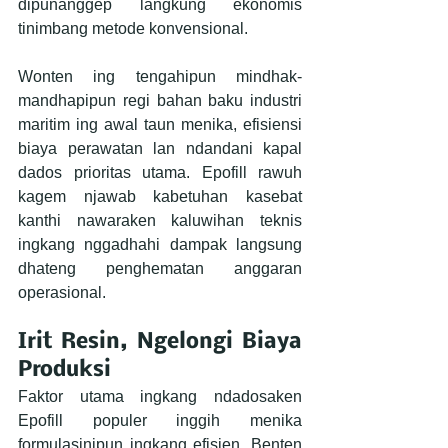
dipunanggep langkung ekonomis 
tinimbang metode konvensional.
Wonten ing tengahipun mindhak-
mandhapipun regi bahan baku industri 
maritim ing awal taun menika, efisiensi 
biaya perawatan lan ndandani kapal 
dados prioritas utama. Epofill rawuh 
kagem njawab kabetuhan kasebat 
kanthi nawaraken kaluwihan teknis 
ingkang nggadhahi dampak langsung 
dhateng penghematan anggaran 
operasional.
Irit Resin, Ngelongi Biaya 
Produksi
Faktor utama ingkang ndadosaken 
Epofill populer inggih menika 
formulasinipun ingkang efisien. Benten 