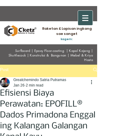
Raketan & Lapisan ingkang
sae sanget
kagem:
Surfboard
|
Epoxy
Floor-coating
|
Kapal Kajeng
|
Shuttlecock
|
Konstruksi & Bangunan
|
Mebel & Kriya
Hasta
Post
Greatchemindo Satria Putramas
Jan 26
2 min read
Efisiensi Biaya
Perawatan: EPOFILL®
Dados Primadona Enggal
ing Kalangan Galangan