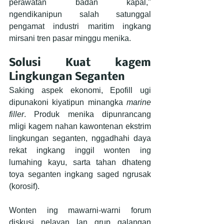
perawatan badan kapal," 
ngendikanipun salah satunggal 
pengamat industri maritim ingkang 
mirsani tren pasar minggu menika.
Solusi Kuat kagem 
Lingkungan Seganten
Saking aspek ekonomi, Epofill ugi 
dipunakoni kiyatipun minangka 
marine 
filler
. Produk menika dipunrancang 
mligi kagem nahan kawontenan ekstrim 
lingkungan seganten, nggadhahi daya 
rekat ingkang inggil wonten ing 
lumahing kayu, sarta tahan dhateng 
toya seganten ingkang saged ngrusak 
(korosif).
Wonten ing mawarni-warni forum 
diskusi nelayan lan grup galangan 