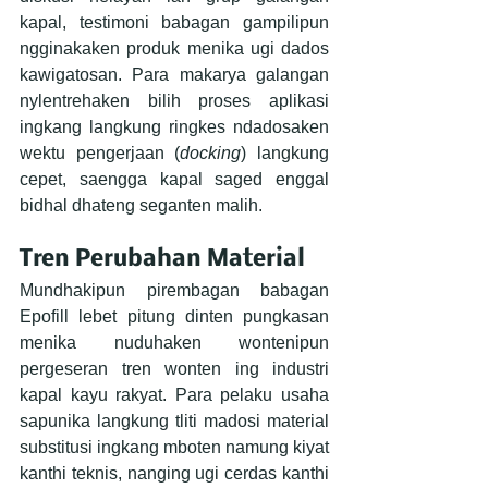
kapal, testimoni babagan gampilipun 
ngginakaken produk menika ugi dados 
kawigatosan. Para makarya galangan 
nylentrehaken bilih proses aplikasi 
ingkang langkung ringkes ndadosaken 
wektu pengerjaan (
docking
) langkung 
cepet, saengga kapal saged enggal 
bidhal dhateng seganten malih.
Tren Perubahan Material
Mundhakipun pirembagan babagan 
Epofill lebet pitung dinten pungkasan 
menika nuduhaken wontenipun 
pergeseran tren wonten ing industri 
kapal kayu rakyat. Para pelaku usaha 
sapunika langkung tliti madosi material 
substitusi ingkang mboten namung kiyat 
kanthi teknis, nanging ugi cerdas kanthi 