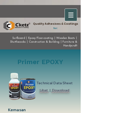
Quality Adhesives & Coatings
for:
Surfboard
|
Epoxy
Floor-coating
|
Wooden Boats
|
Shuttlecocks
|
Construction & Building
|
Furniture &
Handycraft
Primer EPOXY
Technical Data Sheet
Lihat
|
Download
Kemasan