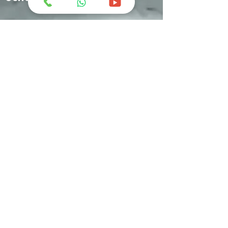
greatchemindo@representative.com
031-8958333
Jl. Industri No.12 Blok A-11 Buduran -
Sidoarjo
+62 812-1634-9449
C'ketz Manufacture
C'ketz Manufacture