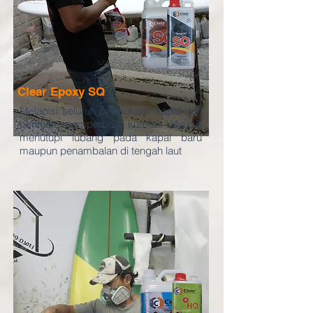
Clear Epoxy SQ
Melapisi seluruh permukaan kapal dari
bentuan, memperbaiki kualitas kayu, &
menutupi lubang pada kapal baru
maupun penambala
n di tengah laut