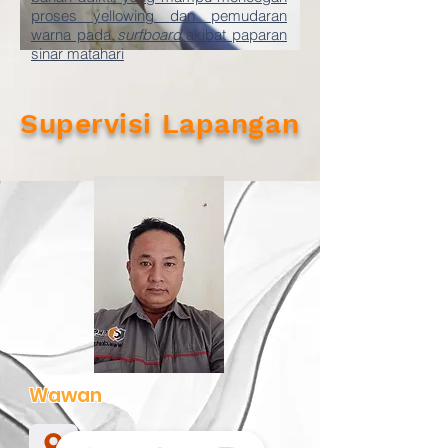
proses yellowing dan pemudaran
warna pada
surfboard
akibat paparan
sinar matahari
Supervisi Lapangan
Wawan
Bali