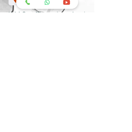
Halo! Saya
Wawan
siap melayani
kebutuhan produk-produk C'ketz
Anda yang berada di wilayah Bali
+62 822-5784-5813
Kami siap melayani Anda
dimana pun berada,
silahkan tap marketing
area dibawah ini :
Area Bali & Lombok
Area Sumatera, Jawa,
Sulawesi, Papua,