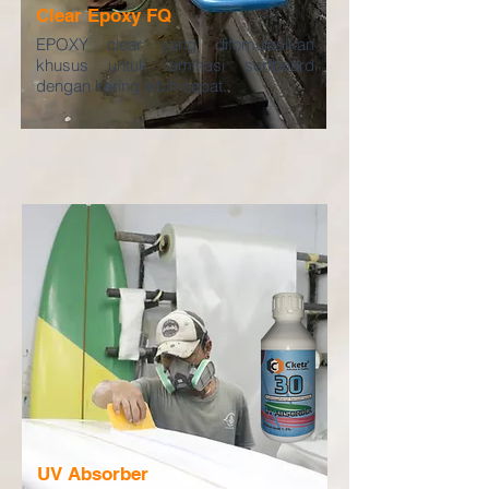
Clear Epoxy FQ
EPOXY clear yang difomulasikan
khusus untuk laminasi surfboard
dengan kering lebih cepat.
UV Absorber