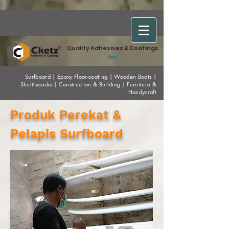
Quality Adhesives & Coatings
for:
Surfboard
|
Epoxy
Floor-coating
|
Wooden Boats
|
Shuttlecocks
|
Construction & Building
|
Furniture &
Handycraft
Produk Perekat &
Pelapis Surfboard