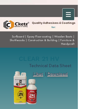
Quality Adhesives & Coatings
for:
Surfboard
|
Epoxy
Floor-coating
|
Wooden Boats
|
Shuttlecocks
|
Construction & Building
|
Furniture &
Handycraft
CLEAR 21 HV
Technical Data Sheet
Lihat
|
Download