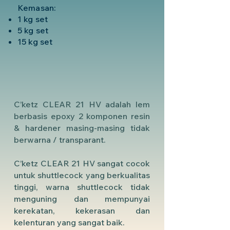
Kemasan:
1 kg set
5 kg set
15 kg set
C’ketz CLEAR 21 HV adalah lem
berbasis epoxy 2 komponen resin
& hardener masing-masing tidak
berwarna / transparant.
C’ketz CLEAR 21 HV sangat cocok
untuk shuttlecock yang berkualitas
tinggi, warna shuttlecock tidak
menguning dan mempunyai
kerekatan, kekerasan dan
kelenturan yang sangat baik.