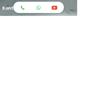
Kontak Kami
greatchemindo@representative.com
031-8958333
Jl. Industri No.12 Blok A-11 Buduran -
Sidoarjo
+62 812-1634-9449
C'ketz Manufacture