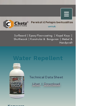
Perekat & Pelapis berkualitas
untuk:
Surfboard
|
Epoxy
Floor-coating
|
Kapal Kayu
|
Shuttlecock
|
Konstruksi & Bangunan
|
Mebel &
Handycraf
t
Water Repellent
Technical Data Sheet
Lihat
|
Download