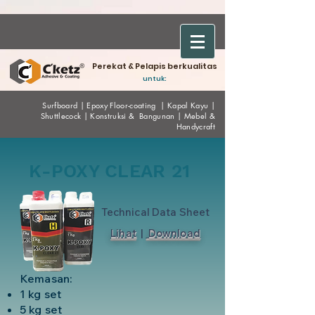
Perekat & Pelapis berkualitas
untuk:
Surfboard
|
Epoxy
Floor-coating
|
Kapal Kayu
|
Shuttlecock
|
Konstruksi & Bangunan
|
Mebel &
Handycraf
t
K-POXY CLEAR 21
Technical Data Sheet
Lihat
|
Download
Kemasan:
1 kg set
5 kg set