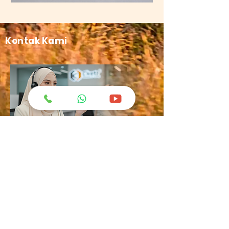
Kontak Kami
greatchemindo@representative.com
031-8958333
Jl. Industri No.12 Blok A-11 Buduran -
Sidoarjo
+62 812-1634-9449