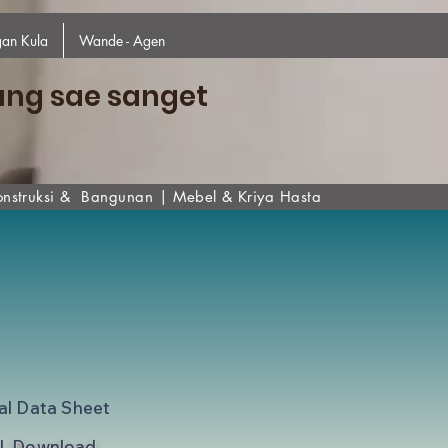
an Kula
Wande - Agen
ang sae sanget
onstruksi & Bangunan
|
Mebel & Kriya Hasta
al Data Sheet
|
Download