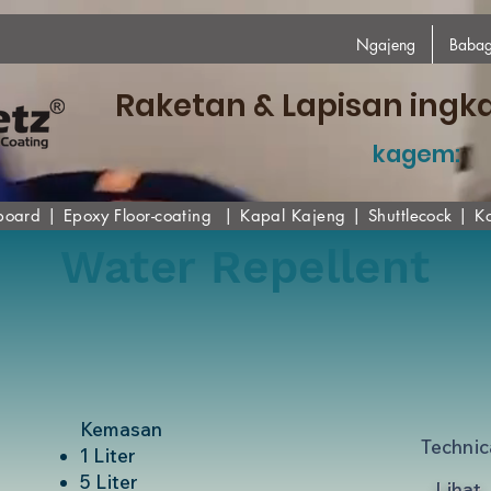
Ngajeng
Babag
Raketan & Lapisan ingk
kagem:
board
|
Epoxy
Floor-coating
|
Kapal Kajeng
|
Shuttlecock
|
K
Water Repellent
Kemasan
Technic
1 Liter
5 Liter
Lihat