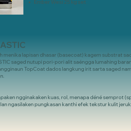
Ember Wesi 25 kg set
MASTIC
menika lapisan dhasar (basecoat) kagem substrat sad
C saged nutupi pori-pori alit saéngga lumahing baran
ngginaun TopCoat dados langkung irit sarta saged nam
n.
paken ngginakaken kuas, rol, menapa déné semprot (sp
lan ngasilaken pungkasan kanthi efek tekstur kulit jeruk