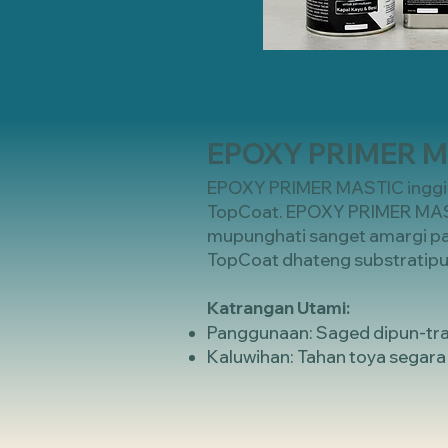
EPOXY PRIMER 
EPOXY PRIMER MASTIC inggih 
TopCoat. EPOXY PRIMER MASTI
mupunghati sanget amargi pa
TopCoat dhateng substratipu
Katrangan Utami:
Panggunaan: Saged dipun-tra
Kaluwihan: Tahan toya segara 