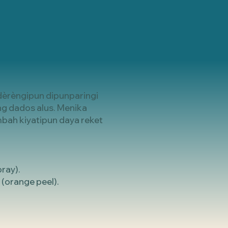
èrèngipun dipunparingi
g dados alus. Menika
bah kiyatipun daya reket
ray).
 (orange peel).