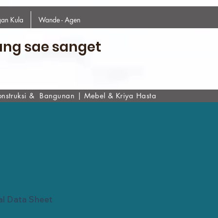
an Kula
Wande - Agen
ang sae sanget
onstruksi & Bangunan
|
Mebel & Kriya Hasta
STIC
al Data Sheet