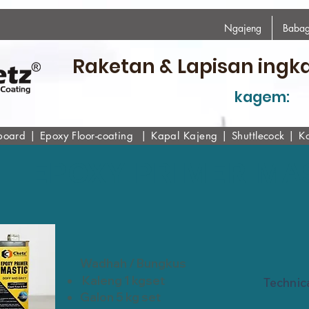
Ngajeng
Babag
Raketan & Lapisan ingk
kagem:
board
|
Epoxy
Floor-coating
|
Kapal Kajeng
|
Shuttlecock
|
K
EPOXY PRIMER MA
Wadhah / Bungkus
Kaleng 1 kgset
Technic
Galon 5 kg set