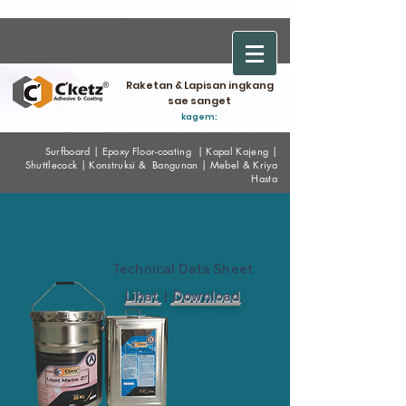
Raketan & Lapisan ingkang
sae sanget
kagem:
Surfboard
|
Epoxy
Floor-coating
|
Kapal Kajeng
|
Shuttlecock
|
Konstruksi & Bangunan
|
Mebel & Kriya
Hasta
Liquid Marble
Technical Data Sheet
Lihat
|
Download