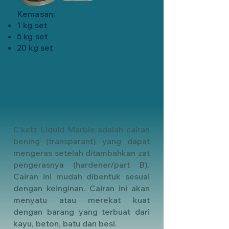
Kemasan:
1 kg set
5 kg set
20 kg set
C’ketz Liquid Marble adalah cairan
bening (transparant) yang dapat
mengeras setelah ditambahkan zat
pengerasnya (hardener/part B).
Cairan ini mudah dibentuk sesuai
dengan keinginan. Cairan ini akan
menyatu atau merekat kuat
dengan barang yang terbuat dari
kayu, beton, batu dan besi.