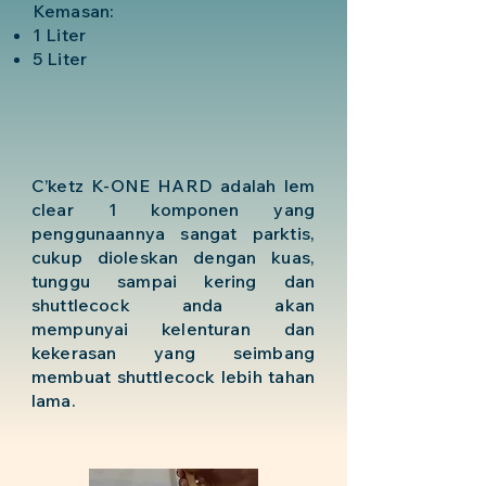
Kemasan:
1 Liter
5 Liter
C’ketz K-ONE HARD adalah lem
clear 1 komponen yang
penggunaannya sangat parktis,
cukup dioleskan dengan kuas,
tunggu sampai kering dan
shuttlecock anda akan
mempunyai kelenturan dan
kekerasan yang seimbang
membuat shuttlecock lebih tahan
lama.