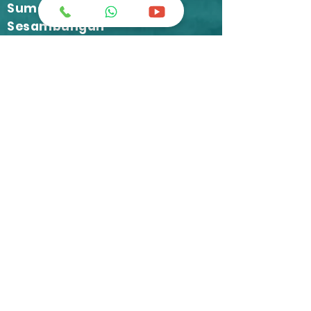
Sumangga
Sesambungan
greatchemindo@representative.com
031-8958333
Jl. Industri No.12 Blok A-11 Buduran -
Sidoarjo
+62 812-1634-9449
C'ketz Manufacture