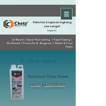
Raketan & Lapisan ingkang
sae sanget
kagem:
Surfboard
|
Epoxy
Floor-coating
|
Kapal Kajeng
|
Shuttlecock
|
Konstruksi & Bangunan
|
Mebel & Kriya
Hasta
K-One Hard
Technical Data Sheet
Lihat
|
Download