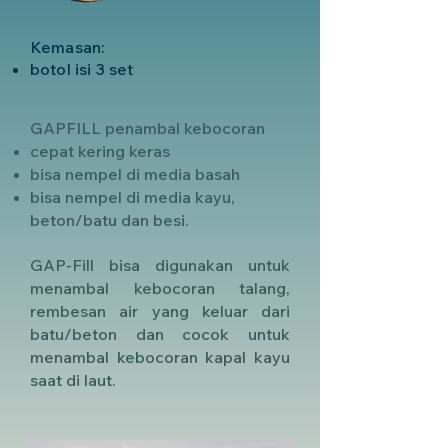
Kemasan:
botol isi 3 set
GAPFILL penambal kebocoran
cepat kering keras
bisa nempel di media basah
bisa nempel di media kayu,
beton/batu dan besi.
GAP-Fill bisa digunakan untuk
menambal kebocoran talang,
rembesan air yang keluar dari
batu/beton dan cocok untuk
menambal kebocoran kapal kayu
saat di laut.