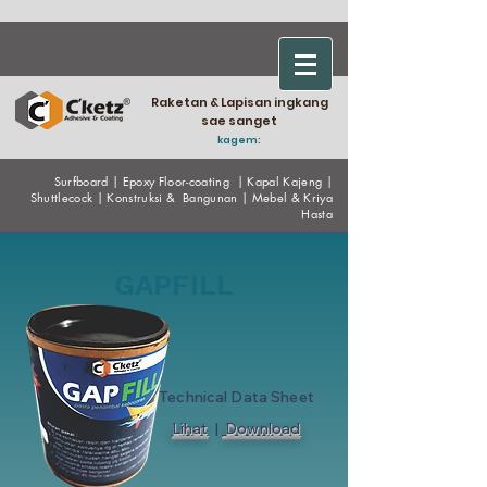
Raketan & Lapisan ingkang
sae sanget
kagem:
Surfboard
|
Epoxy
Floor-coating
|
Kapal Kajeng
|
Shuttlecock
|
Konstruksi & Bangunan
|
Mebel & Kriya
Hasta
GAPFILL
Technical Data Sheet
Lihat
|
Download