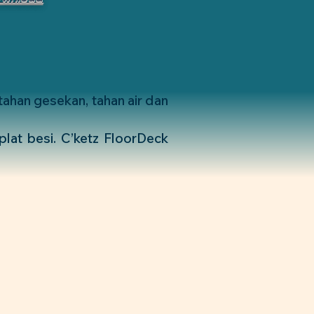
tahan gesekan, tahan air dan
plat besi. C’ketz FloorDeck