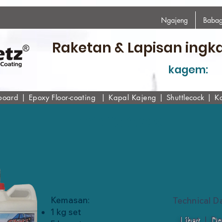
Ngajeng
Babag
Raketan & Lapisan ingk
kagem:
board
|
Epoxy
Floor-coating
|
Kapal Kajeng
|
Shuttlecock
|
K
Floordeck
Kemasan:
Technical D
1 kg set
Lihat
|
Do