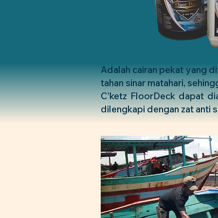
Adalah cairan pekat yang dif
tahan sinar matahari, sehing
C’ketz FloorDeck dapat dia
dilengkapi dengan zat anti se