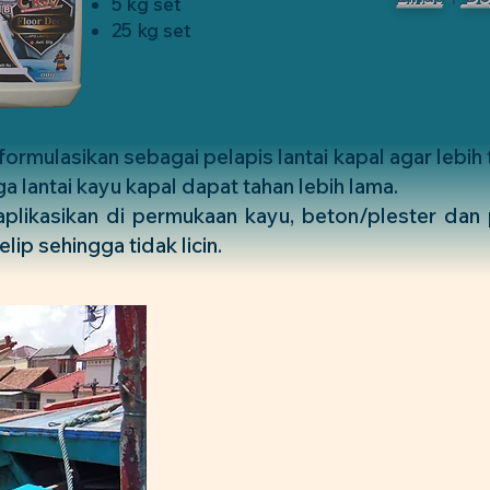
5 kg set
25 kg set
ormulasikan sebagai pelapis lantai kapal agar lebih 
ga lantai kayu kapal dapat tahan lebih lama.
plikasikan di permukaan kayu, beton/plester dan 
lip sehingga tidak licin.