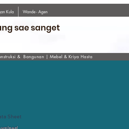
an Kula
Wande - Agen
ang sae sanget
onstruksi & Bangunan
|
Mebel & Kriya Hasta
ata Sheet
wnload