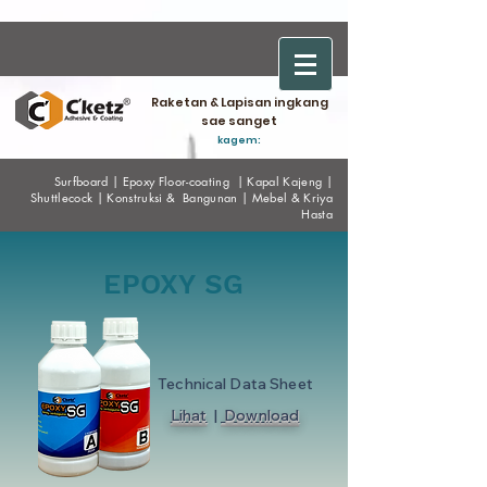
Raketan & Lapisan ingkang
sae sanget
kagem:
Surfboard
|
Epoxy
Floor-coating
|
Kapal Kajeng
|
Shuttlecock
|
Konstruksi & Bangunan
|
Mebel & Kriya
Hasta
EPOXY SG
Technical Data Sheet
Lihat
|
Download