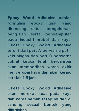
Epoxy Wood Adhesive
adalah
formulasi epoxy unik yang
dirancang untuk pengeleman,
pengisian serta pendempulan
pada industri mebel dan kayu.
C’ketz Epoxy Wood Adhesive
terdiri dari part A berwarna putih
kekuningan dan part B berwarna
coklat ketika telah bercampur
akan memberikan warna akhir
menyerupai kayu dan akan kering
setelah 1,5 jam.
C’ketz Epoxy Wood Adhesive
akan merekat kuat pada kayu
dan keras namun tetap mudah di
sanding sesuai bentuk yang
diinginkan.