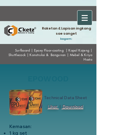
Raketan & Lapisan ingkang
sae sanget
kagem:
Surfboard
|
Epoxy
Floor-coating
|
Kapal Kajeng
|
Shuttlecock
|
Konstruksi & Bangunan
|
Mebel & Kriya
Hasta
EPOWOOD
Technical Data Sheet
Lihat
|
Download
Kemasan:
1 kg set