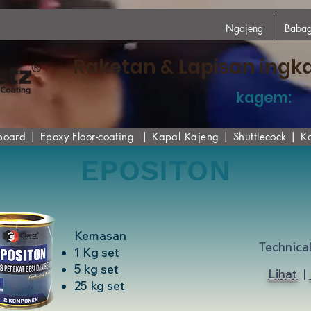
Ngajeng
Babag
Raketan & Lapisan ingk
kagem:
board
|
Epoxy
Floor-coating
|
Kapal Kajeng
|
Shuttlecock
|
K
EPOSITON
Kemasan
Technica
1 Kg set
5 kg set
Lihat
|
25 kg set