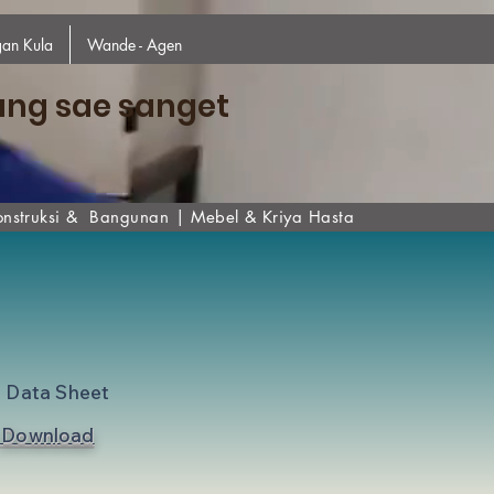
an Kula
Wande - Agen
ang sae sanget
onstruksi & Bangunan
|
Mebel & Kriya Hasta
l Data Sheet
Download