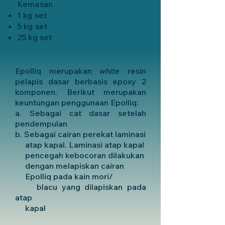
Kemasan
1 kg set
5 kg set
25 kg set
Epolliq merupakan
white
resin
pelapis dasar berbasis epoxy 2
komponen. Berikut merupakan
keuntungan penggunaan Epolliq:
a. Sebagai cat dasar setelah
pendempulan
b. Sebagai cairan perekat laminasi
atap kapal. Laminasi atap kapal
pencegah kebocoran dilakukan
dengan melapiskan cairan
Epolliq pada kain mori/
blacu yang dilapiskan pada
atap
kapal