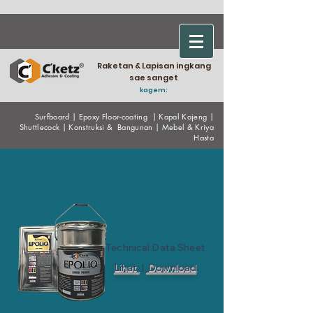
Raketan & Lapisan ingkang
sae sanget
kagem:
Surfboard
|
Epoxy
Floor-coating
|
Kapal Kajeng
|
Shuttlecock
|
Konstruksi & Bangunan
|
Mebel & Kriya
Hasta
EPOLIQ
Technical Data Sheet
Lihat
|
Download