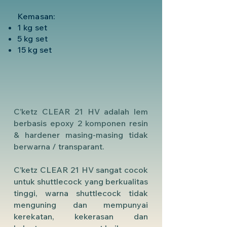
Kemasan:
1 kg set
5 kg set
15 kg set
C’ketz CLEAR 21 HV adalah lem
berbasis epoxy 2 komponen resin
& hardener masing-masing tidak
berwarna / transparant.
C’ketz CLEAR 21 HV sangat cocok
untuk shuttlecock yang berkualitas
tinggi, warna shuttlecock tidak
menguning dan mempunyai
kerekatan, kekerasan dan