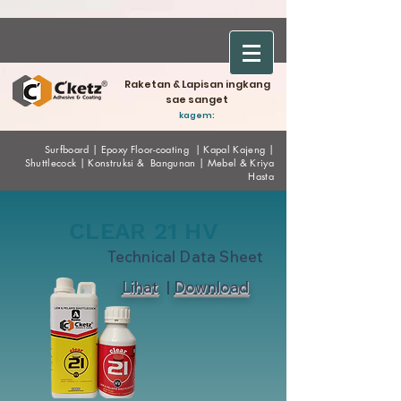
Raketan & Lapisan ingkang
sae sanget
kagem:
Surfboard
|
Epoxy
Floor-coating
|
Kapal Kajeng
|
Shuttlecock
|
Konstruksi & Bangunan
|
Mebel & Kriya
Hasta
CLEAR 21 HV
Technical Data Sheet
Lihat
|
Download